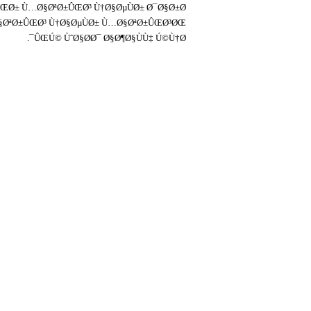
Ø± Ù…Ø§ØªØ±ÛŒØ³ Ù†Ø§ØµÙØ± Ø¯Ø§Ø±Ø¯.
§ØªØ±ÛŒØ³ Ù†Ø§ØµÙØ± Ù…Ø§ØªØ±ÛŒØ³ØŒ
ÛŒÚ© ÙˆØ§Ø­Ø¯ Ø§Ø¶Ø§ÙÙ‡ Ú©Ù†Ø¯.