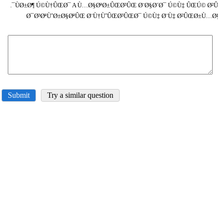
ÙØ±Ø¶ Ú©Ù†ÛŒØ¯ A Ù…Ø§ØªØ±ÛŒØ³ÛŒ Ø¨Ø§Ø´Ø¯ Ú©Ù‡ ÛŒÚ© Ø²ÛŒ
Ø¯Ø³ØªÙˆØ±Ø§ØªÛŒ Ø¨Ù†ÙˆÛŒØ³ÛŒØ¯ Ú©Ù‡ Ø¨Ù‡ Ø²ÛŒØ±Ù…Ø
Submit
Try a similar question